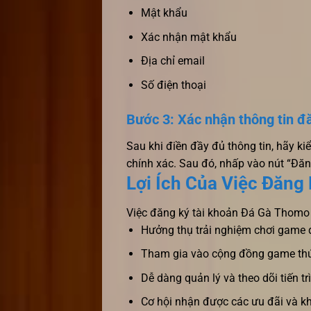
Mật khẩu
Xác nhận mật khẩu
Địa chỉ email
Số điện thoại
Bước 3: Xác nhận thông tin đ
Sau khi điền đầy đủ thông tin, hãy ki
chính xác. Sau đó, nhấp vào nút “Đăng
Lợi Ích Của Việc Đăng
Việc đăng ký tài khoản Đá Gà Thomo 
Hưởng thụ trải nghiệm chơi game
Tham gia vào cộng đồng game thú
Dễ dàng quản lý và theo dõi tiến t
Cơ hội nhận được các ưu đãi và k