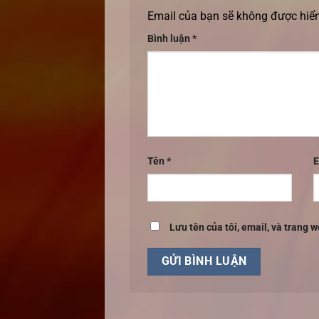
Email của bạn sẽ không được hiển 
Bình luận
*
Tên
*
Lưu tên của tôi, email, và trang w