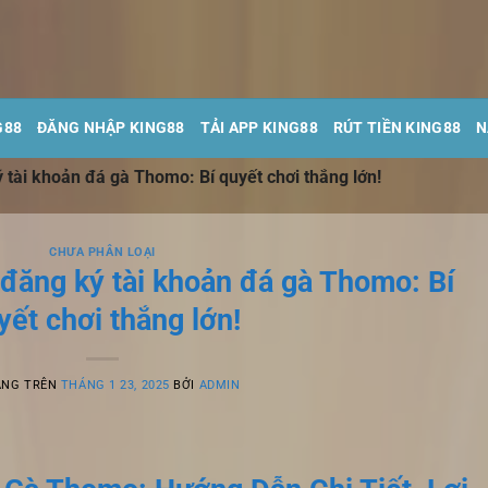
G88
ĐĂNG NHẬP KING88
TẢI APP KING88
RÚT TIỀN KING88
N
 tài khoản đá gà Thomo: Bí quyết chơi thắng lớn!
CHƯA PHÂN LOẠI
 đăng ký tài khoản đá gà Thomo: Bí
yết chơi thắng lớn!
ĂNG TRÊN
THÁNG 1 23, 2025
BỞI
ADMIN