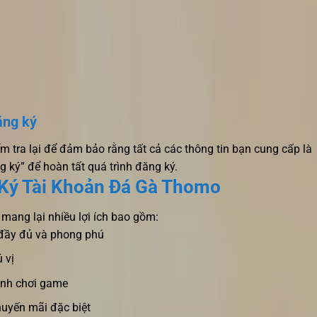
ăng ký
ểm tra lại để đảm bảo rằng tất cả các thông tin bạn cung cấp là
 ký” để hoàn tất quá trình đăng ký.
 Ký Tài Khoản Đá Gà Thomo
mang lại nhiều lợi ích bao gồm:
 đầy đủ và phong phú
 vị
rình chơi game
huyến mãi đặc biệt