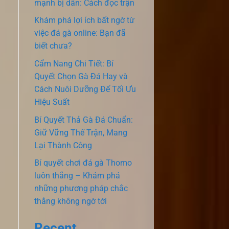
mạnh bị dẫn: Cách đọc trận
Khám phá lợi ích bất ngờ từ
việc đá gà online: Bạn đã
biết chưa?
Cẩm Nang Chi Tiết: Bí
Quyết Chọn Gà Đá Hay và
Cách Nuôi Dưỡng Để Tối Ưu
Hiệu Suất
Bí Quyết Thả Gà Đá Chuẩn:
Giữ Vững Thế Trận, Mang
Lại Thành Công
Bí quyết chơi đá gà Thomo
luôn thắng – Khám phá
những phương pháp chắc
thắng không ngờ tới
Recent